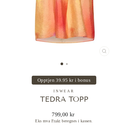
LUKK
(ESC)
Opptjen 39.95 kr i bonus
INWEAR
TEDRA TOPP
Ordinær
799,00 kr
pris
Eks mva
Frakt
beregnes i kassen.