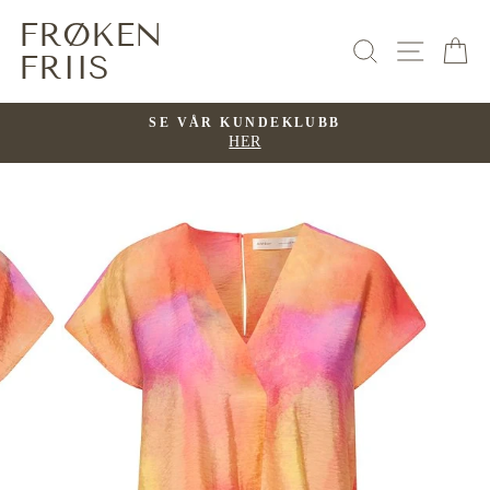
Hopp
FRØKEN
til
SØK
NAVI
H
FRIIS
innhold
SE VÅR KUNDEKLUBB
HER
Pause