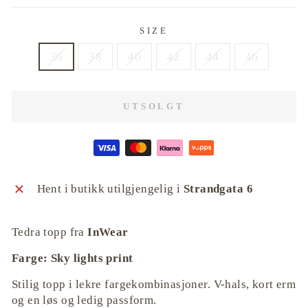
SIZE
36
38
40
42
44
46
UTSOLGT
Hent i butikk utilgjengelig i
Strandgata 6
Tedra topp fra
InWear
Farge: Sky lights print
Stilig topp i lekre fargekombinasjoner. V-hals, kort erm
og en løs og ledig passform.