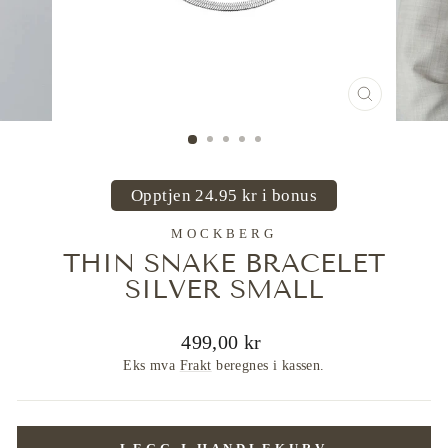
LUKK
(ESC)
Opptjen 24.95 kr i bonus
MOCKBERG
THIN SNAKE BRACELET
SILVER SMALL
Ordinær
499,00 kr
pris
Eks mva
Frakt
beregnes i kassen.