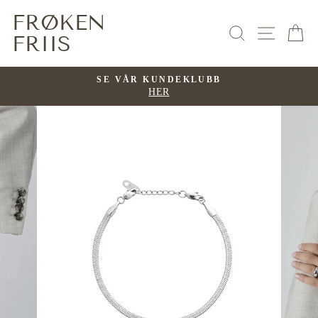
Hopp
FRØKEN
til
SØK
NAVI
H
FRIIS
innhold
SE VÅR KUNDEKLUBB
HER
Pause